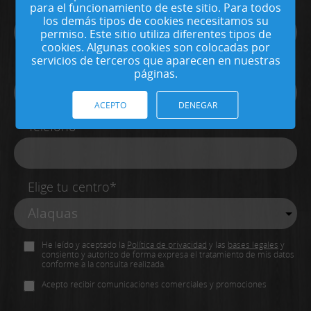
Apellidos*
para el funcionamiento de este sitio. Para todos
los demás tipos de cookies necesitamos su
permiso. Este sitio utiliza diferentes tipos de
cookies. Algunas cookies son colocadas por
servicios de terceros que aparecen en nuestras
Email*
páginas.
ACEPTO
DENEGAR
Teléfono*
Elige tu centro*
He leído y aceptado la
Política de privacidad
y las
bases legales
y
consiento y autorizo de forma expresa el tratamiento de mis datos
conforme a la consulta realizada.
Acepto recibir comunicaciones comerciales y promociones